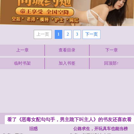
上一页
1
2
3
下一页
上一章
查看目录
下一章
临时书架
加入书签
回顶部↑
看了《恶毒女配勾勾手，男主跪下叫主人》的书友还喜欢看
旧惑
公路求生，开玩具车也能当榜