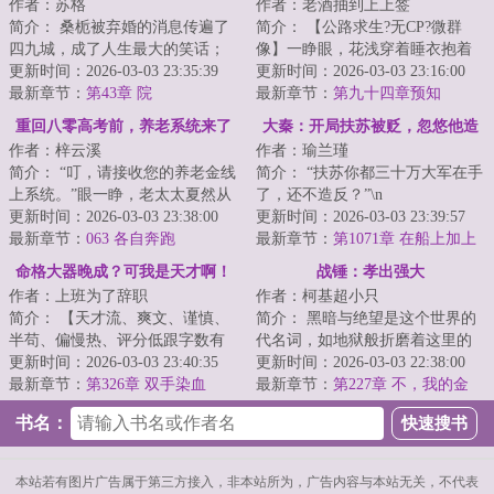
作者：苏格
作者：老酒抽到上上签
一？
简介： 桑栀被弃婚的消息传遍了
简介： 【公路求生?无CP?微群
四九城，成了人生最大的笑话；
像】一睁眼，花浅穿着睡衣抱着
傅西洲在婚礼上白捡一个新娘，
更新时间：2026-03-03 23:35:39
猫，被丢进了公路求生游戏。
更新时间：2026-03-03 23:16:00
成了当...
最新章节：
第43章 院
最新章节：
第九十四章预知
重回八零高考前，养老系统来了
大秦：开局扶苏被贬，忽悠他造
作者：梓云溪
作者：瑜兰瑾
反
简介： “叮，请接收您的养老金线
简介： “扶苏你都三十万大军在手
上系统。”眼一睁，老太太夏然从
了，还不造反？”\n
2025重返1980。
更新时间：2026-03-03 23:38:00
更新时间：2026-03-03 23:39:57
最新章节：
063 各自奔跑
“等秦始皇死...
最新章节：
第1071章 在船上加上
火炮口！
命格大器晚成？可我是天才啊！
战锤：孝出强大
作者：上班为了辞职
作者：柯基超小只
简介： 【天才流、爽文、谨慎、
简介： 黑暗与绝望是这个世界的
半苟、偏慢热、评分低跟字数有
代名词，如地狱般折磨着这里的
关】\n......\n【命主：江...
更新时间：2026-03-03 23:40:35
每一个生命，但这一次，命运却
更新时间：2026-03-03 22:38:00
最新章节：
第326章 双手染血
开了个...
最新章节：
第227章 不，我的金
子！
书名：
本站若有图片广告属于第三方接入，非本站所为，广告内容与本站无关，不代表