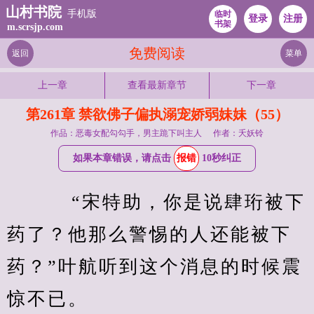
山村书院
手机版
临时
登录
注册
书架
m.scrsjp.com
免费阅读
返回
菜单
上一章
查看最新章节
下一章
第261章 禁欲佛子偏执溺宠娇弱妹妹（55）
作品：恶毒女配勾勾手，男主跪下叫主人
作者：夭妖铃
如果本章错误，请点击
报错
10秒纠正
    “宋特助，你是说肆珩被下
药了？他那么警惕的人还能被下
药？”叶航听到这个消息的时候震
惊不已。