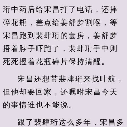
珩中药后给宋昌打了电话，还摔
碎花瓶，差点给姜舒梦割喉，等
宋昌跑到裴肆珩的套房，姜舒梦
捂着脖子吓跑了，裴肆珩手中则
死死握着花瓶碎片保持清醒。
宋昌还想带裴肆珩来找叶航，
但他却要回家，还嘱咐宋昌今天
的事情谁也不能说。
跟了裴肆珩这么多年，宋昌多