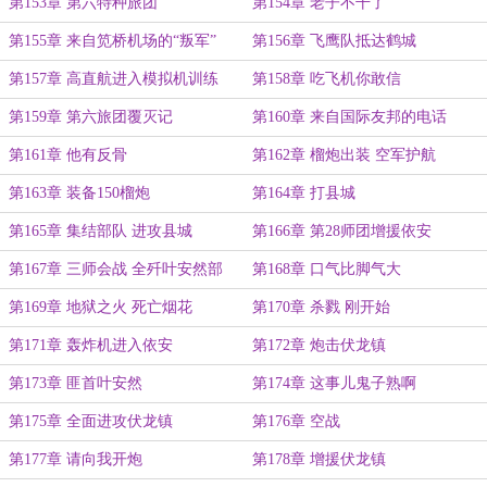
第153章 第六特种旅团
第154章 老子不干了
第155章 来自笕桥机场的“叛军”
第156章 飞鹰队抵达鹤城
第157章 高直航进入模拟机训练
第158章 吃飞机你敢信
第159章 第六旅团覆灭记
第160章 来自国际友邦的电话
第161章 他有反骨
第162章 榴炮出装 空军护航
第163章 装备150榴炮
第164章 打县城
第165章 集结部队 进攻县城
第166章 第28师团增援依安
第167章 三师会战 全歼叶安然部
第168章 口气比脚气大
第169章 地狱之火 死亡烟花
第170章 杀戮 刚开始
第171章 轰炸机进入依安
第172章 炮击伏龙镇
第173章 匪首叶安然
第174章 这事儿鬼子熟啊
第175章 全面进攻伏龙镇
第176章 空战
第177章 请向我开炮
第178章 增援伏龙镇