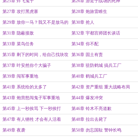
第25章 炸飞鬼子
第26章 游走于战场的死神
第27章 攻打黑虎寨
第28章 炮旅雷睢生
第29章 放你一马？我又不是放马的
第30章 抢人
第31章 隐蔽接敌
第32章 宇都宫师团长谈话
第33章 菜鸟任务
第34章 你不配
第35章 剩下的时间，给自己找块坟
第36章 固土有责
吧
第37章 叶安然你个大骗子
第38章 驻防鹤城 搞兵工厂
第39章 闯军事重地
第40章 鹤城兵工厂
第41章 系统给的太多了
第42章 资产重组 重大战略布局
第43章 炮营怒闯鬼子军事重地
第44章 爆发冲突
第45章 上一秒挨骂 下一秒挨打
第46章 铃木不亮道歉
第47章 有人牺牲 才会有人活着
第48章 拉出去毙了
第49章 夜袭
第50章 勿忘国耻 警钟长鸣