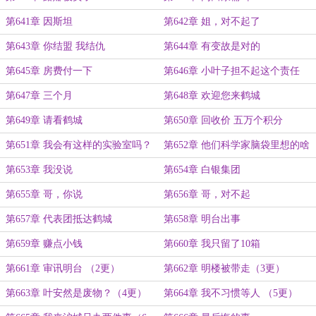
第641章 因斯坦
第642章 姐，对不起了
第643章 你结盟 我结仇
第644章 有变故是对的
第645章 房费付一下
第646章 小叶子担不起这个责任
第647章 三个月
第648章 欢迎您来鹤城
第649章 请看鹤城
第650章 回收价 五万个积分
第651章 我会有这样的实验室吗？
第652章 他们科学家脑袋里想的啥
啊？
第653章 我没说
第654章 白银集团
第655章 哥，你说
第656章 哥，对不起
第657章 代表团抵达鹤城
第658章 明台出事
第659章 赚点小钱
第660章 我只留了10箱
第661章 审讯明台 （2更）
第662章 明楼被带走（3更）
第663章 叶安然是废物？（4更）
第664章 我不习惯等人 （5更）