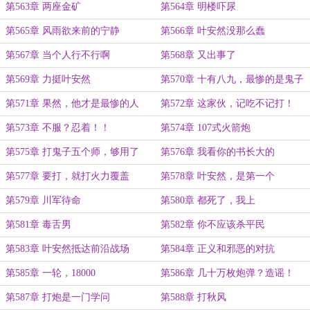
第563章 两座金矿
第564章 明楼吓尿
第565章 风雨欲来前的宁静
第566章 叶安然没那么蠢
第567章 当个人行不行啊
第568章 又出事了
第569章 力挺叶安然
第570章 十有八九，最惨的是鬼子
第571章 果然，他才是最惨的人
第572章 这家伙，记吃不记打！
第573章 不服？忍着！！
第574章 107式火箭炮
第575章 打鬼子五个师，够用了
第576章 我看你的书长大的
吧？
第577章 要打，就打火力覆盖
第578章 叶安然，是第一个
第579章 川军待命
第580章 都死了，我上
第581章 毒舌男
第582章 你不应该杀平民
第583章 叶安然抵达前沿战场
第584章 正义和邪恶的对抗
第585章 一轮，18000
第586章 几十万枚炮弹？造谣！
第587章 打炮是一门学问
第588章 打秋风