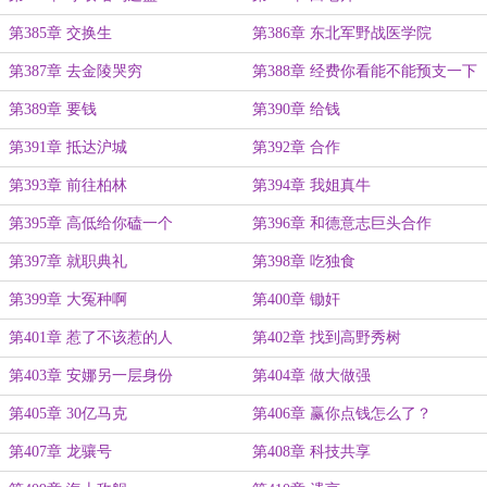
第385章 交换生
第386章 东北军野战医学院
第387章 去金陵哭穷
第388章 经费你看能不能预支一下
第389章 要钱
第390章 给钱
第391章 抵达沪城
第392章 合作
第393章 前往柏林
第394章 我姐真牛
第395章 高低给你磕一个
第396章 和德意志巨头合作
第397章 就职典礼
第398章 吃独食
第399章 大冤种啊
第400章 锄奸
第401章 惹了不该惹的人
第402章 找到高野秀树
第403章 安娜另一层身份
第404章 做大做强
第405章 30亿马克
第406章 赢你点钱怎么了？
第407章 龙骧号
第408章 科技共享