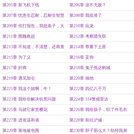
第205章 新飞机下线
第206章 这不无敌？
第207章 忧患生忍耐，忍耐生智慧
第208章 我批准了
第209章 你打报告，我批条子，大
第210章 应龙
哥掏钱
第211章 围魏救赵
第212章 考察团失联
第213章 不知道，不清楚，还再查
第214章 尊重下土匪
第215章 为了义
第216章 妥协
第217章 奸商
第218章 鬼子抵达鹤城
第219章 遇见加仑
第220章 抽他
第221章 我这个姐啊，牛！
第222章 四亿八千万
第223章 我给你解决饥荒问题
第224章 314警戒雷达
第225章 马踏它家赏樱花
第226章 我给孩子，织了件毛衣
第227章 进攻温和省
第228章 前往沪城
第229章 落地被包围
第230章 胆子那么大？劫持我弟