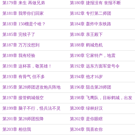
第179章 来生 再做兄弟
第180章 捷报没有 丧报不断
第181章 我带你们回家
第182章 专打第二师团
第183章 150榴是个啥？
第184章 轰炸中东铁路
第185章 完犊子了
第186章 亲王殿下
第187章 万万没想到
第188章 鹤城危机
第189章 我有经验
第190章 它家特产，地震
第191章 这杯茶，敬英雄！
第192章 远东方面军壹号令
第193章 有骨气 但不多
第194章 他才16岁
第195章 第28师团进攻炮兵阵地
第196章 阻击第28师团
第197章 接管鹤城领空
第198章 飞鹰队，目标鹤城，出发
第199章 脑子不行，怪兵法不灵
第200章 绿林好汉
第201章 第28师团投降
第202章 是你眼瞎
第203章 相信我
第204章 我喜欢你