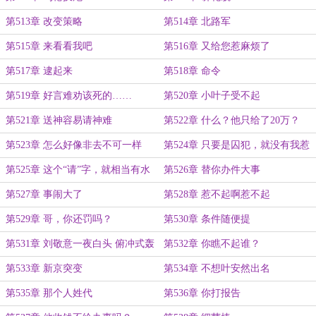
第513章 改变策略
第514章 北路军
第515章 来看看我吧
第516章 又给您惹麻烦了
第517章 逮起来
第518章 命令
第519章 好言难劝该死的……
第520章 小叶子受不起
第521章 送神容易请神难
第522章 什么？他只给了20万？
第523章 怎么好像非去不可一样
第524章 只要是囚犯，就没有我惹
不起的人
第525章 这个“请”字，就相当有水
第526章 替你办件大事
平了。
第527章 事闹大了
第528章 惹不起啊惹不起
第529章 哥，你还罚吗？
第530章 条件随便提
第531章 刘敬意一夜白头 俯冲式轰
第532章 你瞧不起谁？
炸机面世
第533章 新京突变
第534章 不想叶安然出名
第535章 那个人姓代
第536章 你打报告