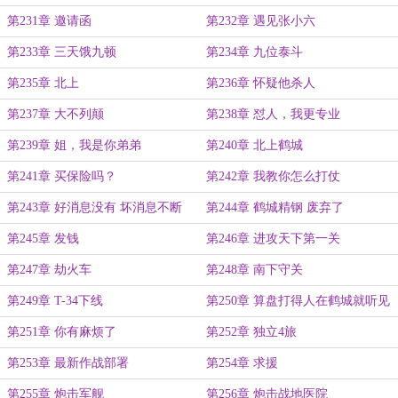
弟？
第231章 邀请函
第232章 遇见张小六
第233章 三天饿九顿
第234章 九位泰斗
第235章 北上
第236章 怀疑他杀人
第237章 大不列颠
第238章 怼人，我更专业
第239章 姐，我是你弟弟
第240章 北上鹤城
第241章 买保险吗？
第242章 我教你怎么打仗
第243章 好消息没有 坏消息不断
第244章 鹤城精钢 废弃了
第245章 发钱
第246章 进攻天下第一关
第247章 劫火车
第248章 南下守关
第249章 T-34下线
第250章 算盘打得人在鹤城就听见
了
第251章 你有麻烦了
第252章 独立4旅
第253章 最新作战部署
第254章 求援
第255章 炮击军舰
第256章 炮击战地医院