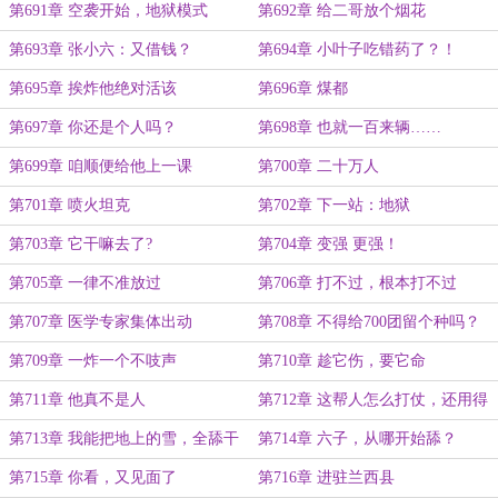
刃上
第691章 空袭开始，地狱模式
第692章 给二哥放个烟花
第693章 张小六：又借钱？
第694章 小叶子吃错药了？！
第695章 挨炸他绝对活该
第696章 煤都
第697章 你还是个人吗？
第698章 也就一百来辆……
第699章 咱顺便给他上一课
第700章 二十万人
第701章 喷火坦克
第702章 下一站：地狱
第703章 它干嘛去了?
第704章 变强 更强！
第705章 一律不准放过
第706章 打不过，根本打不过
第707章 医学专家集体出动
第708章 不得给700团留个种吗？
第709章 一炸一个不吱声
第710章 趁它伤，要它命
第711章 他真不是人
第712章 这帮人怎么打仗，还用得
着你教啊？
第713章 我能把地上的雪，全舔干
第714章 六子，从哪开始舔？
净你信不信？
第715章 你看，又见面了
第716章 进驻兰西县