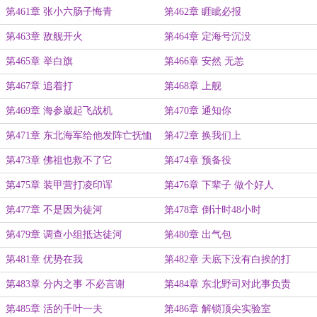
第461章 张小六肠子悔青
第462章 睚眦必报
第463章 敌舰开火
第464章 定海号沉没
第465章 举白旗
第466章 安然 无恙
第467章 追着打
第468章 上舰
第469章 海参崴起飞战机
第470章 通知你
第471章 东北海军给他发阵亡抚恤
第472章 换我们上
金
第473章 佛祖也救不了它
第474章 预备役
第475章 装甲营打凌印诨
第476章 下辈子 做个好人
第477章 不是因为徒河
第478章 倒计时48小时
第479章 调查小组抵达徒河
第480章 出气包
第481章 优势在我
第482章 天底下没有白挨的打
第483章 分内之事 不必言谢
第484章 东北野司对此事负责
第485章 活的千叶一夫
第486章 解锁顶尖实验室