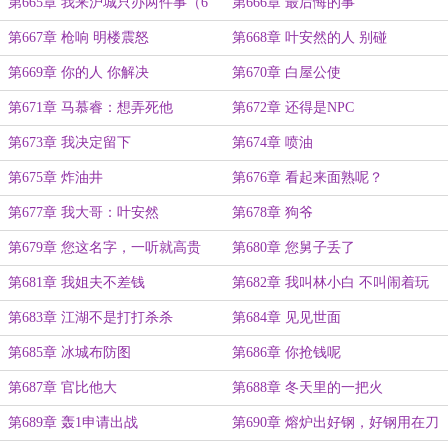
第665章 我来沪城只办两件事（6
第666章 最后悔的事
更）
第667章 枪响 明楼震怒
第668章 叶安然的人 别碰
第669章 你的人 你解决
第670章 白屋公使
第671章 马慕睿：想弄死他
第672章 还得是NPC
第673章 我决定留下
第674章 喷油
第675章 炸油井
第676章 看起来面熟呢？
第677章 我大哥：叶安然
第678章 狗爷
第679章 您这名字，一听就高贵
第680章 您舅子丢了
第681章 我姐夫不差钱
第682章 我叫林小白 不叫闹着玩
第683章 江湖不是打打杀杀
第684章 见见世面
第685章 冰城布防图
第686章 你抢钱呢
第687章 官比他大
第688章 冬天里的一把火
第689章 轰1申请出战
第690章 熔炉出好钢，好钢用在刀