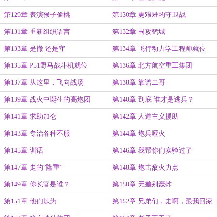
第129章 表演猴子偷桃
第130章 更艰难的守卫战
第131章 重新组织语言
第132章 围攻鹤城
第133章 是撤 还是守
第134章 飞行动力学工程师就位
第135章 P51野马战斗机就位
第136章 北方航空重工集团
第137章 从这里，飞向战场
第138章 靠谱二哥
第139章 战火中诞生的高炮团
第140章 到底 谁才是逃兵？
第141章 求助加仑
第142章 人道主义援助
第143章 专治各种不服
第144章 炮兵哑火
第145章 训话
第146章 我帮你们实验过了
第147章 走的“隆重”
第148章 炮击敌火力点
第149章 你长官是谁？
第150章 无差别轰炸
第151章 他们以为
第152章 兄弟们，走啊，跟我回家