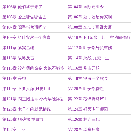
第103章 他们终于来了
第104章 国际通缉令
第105章 爱上哪告哪告去
第106章 这，这是你家啊
第107章 嗦手指像话吗？
第108章 NPC：画饼大师
第109章 给叶安然一个惊喜
第110章 101师步、坦、空协同作战
第111章 落实基建
第112章 叶安然身负重伤
第113章 战略反击
第114章 此战 九死一生
第115章 没有我的命令 火炮不能停
第116章 炮击开始
第117章 是她
第118章 没有一个熊兵
第119章 不要人海 只要尸山
第120章 叶安然昏迷
第121章 阎王殿挂号 小命早晚得丢
第122章 破译野马P51
第123章 老子打的就是精锐
第124章 歼灭多门师团
第125章 脱裤衩 举白旗
第126章 株连三代
第127章 T-34
第128章 基建狂魔