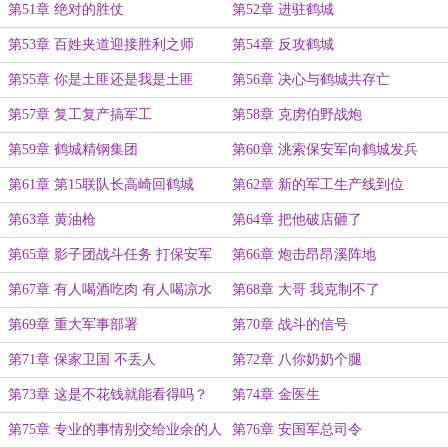
第51章 绝对的胜仗
第52章 进驻鹤城
第53章 百姓夹道迎接胜利之师
第54章 反攻鹤城
第55章 你是土匪还是我是土匪
第56章 决心与鹤城共存亡
第57章 复工复产搞军工
第58章 克虏伯野战炮
第59章 鹤城精钢集团
第60章 洮索保安军向鹤城发兵
第61章 第15联队长高崎回鹤城
第62章 新的军工生产线到位
第63章 黄油枪
第64章 把他破店砸了
第65章 影子团战斗任务 打保安军
第66章 炮击昂昂溪阵地
骑兵团
第67章 有人喝酒吃肉 有人喝凉水
第68章 大哥 我克制不了
塞牙
第69章 重大军事部署
第70章 战斗的信号
第71章 保家卫国 不丢人
第72章 八你奶奶个腿
第73章 这是不花钱就能看得吗？
第74章 金医生
第75章 专业的事情别交给业余的人
第76章 安国军总司令