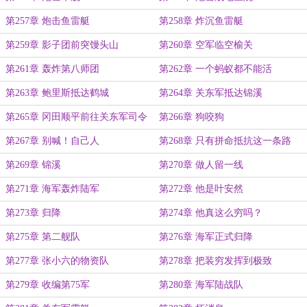
第257章 炮击鱼雷艇
第258章 炸沉鱼雷艇
第259章 影子团前突馒头山
第260章 空军临空榆关
第261章 轰炸第八师团
第262章 一个蚂蚁都不能活
第263章 鲍里斯抵达鹤城
第264章 关东军抵达锦溪
第265章 冈田顺平前往关东军司令
第266章 狗咬狗
部
第267章 别喊！自己人
第268章 只有拼命抵抗这一条路
第269章 锦溪
第270章 做人留一线
第271章 海军轰炸陆军
第272章 他是叶安然
第273章 归降
第274章 他真这么穷吗？
第275章 第二舰队
第276章 海军正式归降
第277章 张小六的物资队
第278章 把装穷发挥到极致
第279章 收编第75军
第280章 海军陆战队