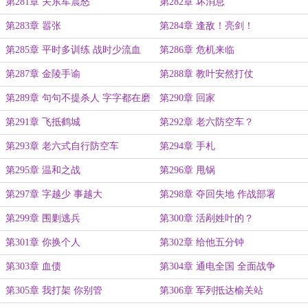
第281章 关东军震怒
第282章 坏消息
第283章 嚣张
第284章 逢敌！亮剑！
第285章 平时多训练 战时少流血
第286章 危机来临
第287章 金陵手谕
第288章 教叶安然打仗
第289章 句句不提杀人 字字都在磨
第290章 回家
刀
第291章 飞抵鹤城
第292章 老六防空车？
第293章 老六式自行防空车
第294章 手札
第295章 温和之战
第296章 甩锅
第297章 字越少 事越大
第298章 夺回失地 作战部署
第299章 围剿逃兵
第300章 活剐姓叶的？
第301章 你换个人
第302章 给他五分钟
第303章 血债
第304章 通电全国 全面战争
第305章 我打架 你别管
第306章 军列抵达榆关站