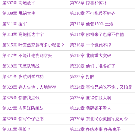
第307章 高炮放平
第308章 惊喜和惊吓
第309章 甩锅大侠
第310章 不打炮兵不姓齐
第311章 援军
第312章 他管150叫土炮
第313章 高炮抵达丰宁
第314章 佛祖来了也保不住他
第315章 叶安然究竟有多少秘密？
第316章 一个也跑不掉
第317章 不能让他尝到甜头
第318章 北航重大突破
第319章 飞鹰队请战
第320章 他们，准备好了
第321章 夜航测试成功
第322章 打眼
第323章 存人失地，人地皆存
第324章 害怕兄弟吃不饱，又怕兄
弟过得好
第325章 你借我点钱
第326章 显得你脸大啊
第327章 吉黑江防舰队
第328章 我砸锅不看人
第329章 你写个保证书
第330章 东北民众救国军总司令
第331章 保长？
第332章 多练本事 多杀鬼子