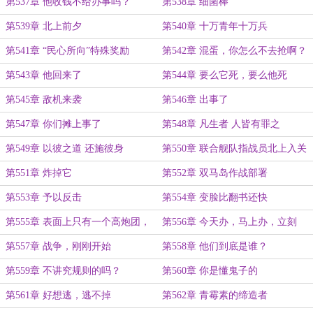
第537章 他收钱不给办事吗？
第538章 细菌棒
第539章 北上前夕
第540章 十万青年十万兵
第541章 “民心所向”特殊奖励
第542章 混蛋，你怎么不去抢啊？
第543章 他回来了
第544章 要么它死，要么他死
第545章 敌机来袭
第546章 出事了
第547章 你们摊上事了
第548章 凡生者 人皆有罪之
第549章 以彼之道 还施彼身
第550章 联合舰队指战员北上入关
第551章 炸掉它
第552章 双马岛作战部署
第553章 予以反击
第554章 变脸比翻书还快
第555章 表面上只有一个高炮团，
第556章 今天办，马上办，立刻
实际上可能有一个旅
办！
第557章 战争，刚刚开始
第558章 他们到底是谁？
第559章 不讲究规则的吗？
第560章 你是懂鬼子的
第561章 好想逃，逃不掉
第562章 青霉素的缔造者