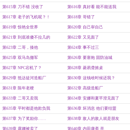
第615章 刀不错 没收了
第616章 真好看 能不能送我
第617章 老子的飞机呢？！
第618章 哥错了
第619章 惊艳全世界
第620章 自己审自己
第621章 到底谁傻不拉几的
第622章 又见面了
第623章 二哥，揍他
第624章 事不过三
第625章 双马岛撤军
第626章 要塞炮 固防油城
第627章 NPC宕机了？
第628章 菱易聋掀桌
第629章 抵达徒河造船厂
第630章 这钱啥时候还我？
第631章 陈年老梗
第632章 高级造船厂
第633章 二哥又卖我
第634章 安娜和夏芊澄见面了
第635章 平时都是他欺负我
第636章 坏消息 他们要结盟
第637章 为了奖励你……
第638章 敌人的敌人就是朋友
第639章 露娜被卖了
第640章 内田康斋 卒