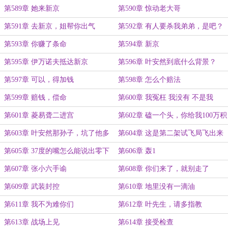
第589章 她来新京
第590章 惊动老大哥
第591章 去新京，姐帮你出气
第592章 有人要杀我弟弟，是吧？
第593章 你赚了条命
第594章 新京
第595章 伊万诺夫抵达新京
第596章 叶安然到底什么背景？
第597章 可以，得加钱
第598章 怎么个赔法
第599章 赔钱，偿命
第600章 我冤枉 我没有 不是我
第601章 菱易聋二进宫
第602章 磕一个头，你给我100万积
分，我能磕到你破产
第603章 叶安然那孙子，坑了他多
第604章 这是第二架试飞局飞出来
少钱了
的斯图卡
第605章 37度的嘴怎么能说出零下
第606章 轰1
50度的话？
第607章 张小六手谕
第608章 你们来了，就别走了
第609章 武装封控
第610章 地里没有一滴油
第611章 我不为难你们
第612章 叶先生，请多指教
第613章 战场上见
第614章 接受检查