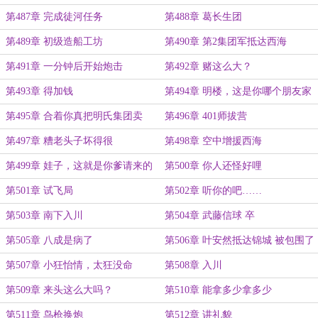
第487章 完成徒河任务
第488章 葛长生团
第489章 初级造船工坊
第490章 第2集团军抵达西海
第491章 一分钟后开始炮击
第492章 赌这么大？
第493章 得加钱
第494章 明楼，这是你哪个朋友家
的特产呢？
第495章 合着你真把明氏集团卖
第496章 401师拔营
了？！
第497章 糟老头子坏得很
第498章 空中增援西海
第499章 娃子，这就是你爹请来的
第500章 你人还怪好哩
援军？
第501章 试飞局
第502章 听你的吧……
第503章 南下入川
第504章 武藤信球 卒
第505章 八成是病了
第506章 叶安然抵达锦城 被包围了
第507章 小狂怡情，太狂没命
第508章 入川
第509章 来头这么大吗？
第510章 能拿多少拿多少
第511章 鸟枪换炮
第512章 讲礼貌