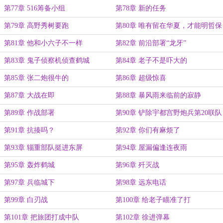
干
第77章 516筹备小组
第78章 新的任务
第79章 高野秀树要跑
第80章 唯有留在华夏，才能明哲保
身
第81章 他和小六子不一样
第82章 前沿部署“龙牙”
第83章 鬼子侦察机侦查鹤城
第84章 老子不是吓大的
第85章 张二炮很牛的
第86章 超级惊喜
第87章 大战在即
第88章 暴风雨来临前的寂静
第89章 作战部署
第90章 铲除宇都宫野炮兵第20联队
第91章 抗揍吗？
第92章 你们有麻烦了
第93章 辎重部队挺进东屏
第94章 屋漏偏逢连夜雨
第95章 轰炸鹤城
第96章 歼灭战
第97章 兵临城下
第98章 远东电话
第99章 白刃战
第100章 给老子瞄准了打
第101章 把旅团打成中队
第102章 徐进弹幕