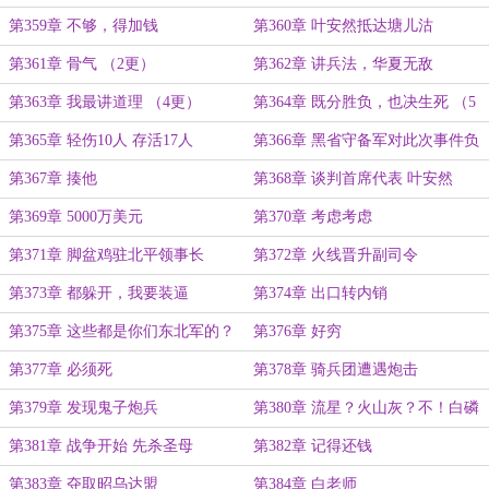
第359章 不够，得加钱
第360章 叶安然抵达塘儿沽
第361章 骨气 （2更）
第362章 讲兵法，华夏无敌
第363章 我最讲道理 （4更）
第364章 既分胜负，也决生死 （5
更）
第365章 轻伤10人 存活17人
第366章 黑省守备军对此次事件负
责
第367章 揍他
第368章 谈判首席代表 叶安然
第369章 5000万美元
第370章 考虑考虑
第371章 脚盆鸡驻北平领事长
第372章 火线晋升副司令
第373章 都躲开，我要装逼
第374章 出口转内销
第375章 这些都是你们东北军的？
第376章 好穷
第377章 必须死
第378章 骑兵团遭遇炮击
第379章 发现鬼子炮兵
第380章 流星？火山灰？不！白磷
弹！
第381章 战争开始 先杀圣母
第382章 记得还钱
第383章 夺取昭乌达盟
第384章 白老师