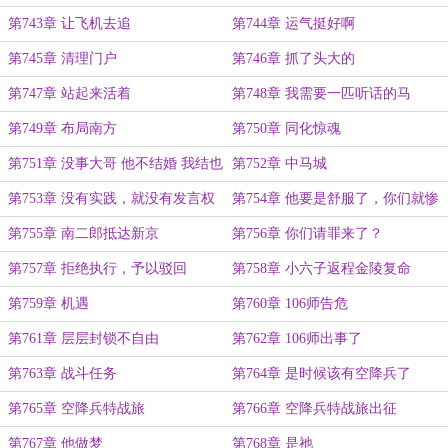
第743章 让飞机去追
第744章 运气挺好啊
第745章 清理门户
第746章 抓了头大的
第747章 站起来活着
第748章 我需要一匹听话的马
第749章 布局南方
第750章 同化惊魂
第751章 没事大哥 他不结婚 我结也
第752章 中马城
成
第753章 没有实践，就没有发言权
第754章 他要是舒服了，你们就惨
了
第755章 南二郎抵达新京
第756章 你们请罪来了？
第757章 拒绝执行，予以驳回
第758章 小六子返程金陵复命
第759章 机遇
第760章 106师告危
第761章 层层封锁不自由
第762章 106师出事了
第763章 战斗任务
第764章 是时候该有空降兵了
第765章 空降兵特战旅
第766章 空降兵特战旅出征
第767章 他做梦
第768章 是祂