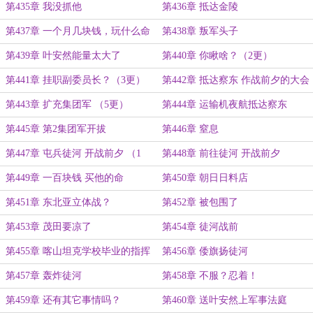
第435章 我没抓他
第436章 抵达金陵
第437章 一个月几块钱，玩什么命
第438章 叛军头子
啊
第439章 叶安然能量太大了
第440章 你瞅啥？（2更）
第441章 挂职副委员长？（3更）
第442章 抵达察东 作战前夕的大会
第443章 扩充集团军 （5更）
第444章 运输机夜航抵达察东
第445章 第2集团军开拔
第446章 窒息
第447章 屯兵徒河 开战前夕 （1
第448章 前往徒河 开战前夕
更）
第449章 一百块钱 买他的命
第450章 朝日日料店
第451章 东北亚立体战？
第452章 被包围了
第453章 茂田要凉了
第454章 徒河战前
第455章 喀山坦克学校毕业的指挥
第456章 倭旗扬徒河
员
第457章 轰炸徒河
第458章 不服？忍着！
第459章 还有其它事情吗？
第460章 送叶安然上军事法庭