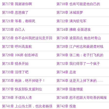
第717章 我谢谢你啊
第718章 也有可能是他自己的
第719章 忽悠瘸了
第720章 冰城噩梦
第721章 等着，都得死
第722章 满沟驻屯军
第723章 自己人
第724章 拂晓 全面进攻
第725章 你不会叫我把这玩意开回
第726章 凌晨四点 炮击对青山
去吧？
第727章 呼叫高直航
第728章 江户村志和菱易聋对线
第729章 106师 创造神话
第730章 张二炮：老子打飞机的
第731章 猎杀开始
第732章 我们得罪了一个疯子
第733章 活埋了吧
第734章 总攻
第735章 炮旅，绝不掉链子！
第736章 这是天上掉下来的……
第737章 快反部队支援到位
第738章 阻敌增援
第739章 不优待人渣
第740章 想不想跟大哥吃香的喝辣
的？
第741章 上山当土匪，也比老杨强
第742章 投敌