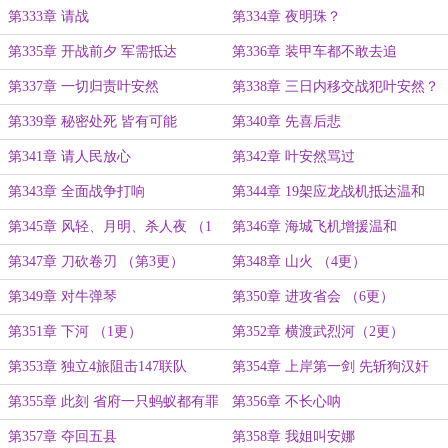
第333章 请战
第334章 夜明珠？
第335章 开战前夕 军需抵达
第336章 装甲车都不敢去追
第337章 一切归责叶安然
第338章 三日内移交战犯叶安然？
第339章 秘密处死 皆有可能
第340章 先喜后悲
第341章 请人民放心
第342章 叶安然骂过
第343章 全面战争打响
第344章 19架应龙战机抵达温和
第345章 风轻、月明、杀人夜 （1
第346章 海城飞机增援温和
更）
第347章 刀砍卷刃 （第3更）
第348章 山火 （4更）
第349章 对牛弹琴
第350章 进攻省会 （6更）
第351章 下河 （1更）
第352章 横渡武烈河（2更）
第353章 独立4旅阻击147联队
第354章 上岸第一剑 先斩狗汉奸
第355章 此刻 省府一只蚂蚁都有罪
第356章 不长心呐
（5更）
第357章 夺回五县
第358章 我姐叫安娜