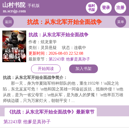
山村书院
手机版
临时
登录
注册
书架
m.scrsjp.com
抗战：从东北军开始全面战争
返回
菜单
抗战：从东北军开始全面战争
作者：炫龙童学
类别：灵异悬疑
状态：连载中
更新时间：2026-08-03 22:52:08
最新章节：
第2243章 他爹是真孙子
开始阅读
加入书架
抗战：从东北军开始全面战争简介：
那一天，身为华夏陆军特种部队的他，重生1932年！\n国之沦
陷，东北岌岌可危！ \n他和国之英雄一同奋起反抗，抵御外侵！\n他
从政，是为一省父母官；\n他从军，是为敌人的梦魇！ \n他率百万雄
师镇边疆，只为万家灯火，朝朝平安！...
《抗战：从东北军开始全面战争》最新章节
第2243章 他爹是真孙子