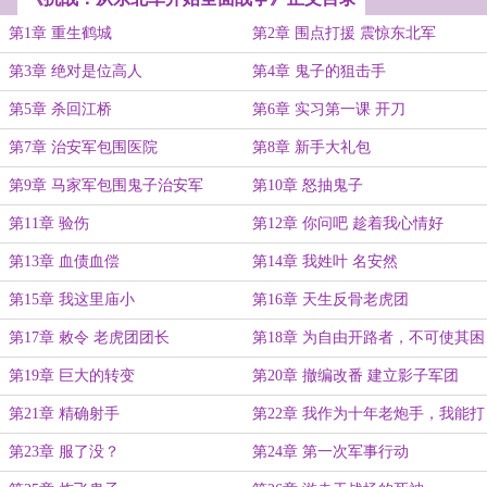
第1章 重生鹤城
第2章 围点打援 震惊东北军
第3章 绝对是位高人
第4章 鬼子的狙击手
第5章 杀回江桥
第6章 实习第一课 开刀
第7章 治安军包围医院
第8章 新手大礼包
第9章 马家军包围鬼子治安军
第10章 怒抽鬼子
第11章 验伤
第12章 你问吧 趁着我心情好
第13章 血债血偿
第14章 我姓叶 名安然
第15章 我这里庙小
第16章 天生反骨老虎团
第17章 敕令 老虎团团长
第18章 为自由开路者，不可使其困
于荆棘
第19章 巨大的转变
第20章 撤编改番 建立影子军团
第21章 精确射手
第22章 我作为十年老炮手，我能打
不准？
第23章 服了没？
第24章 第一次军事行动