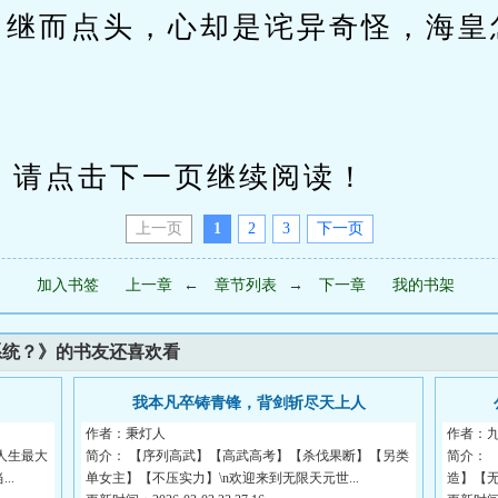
，继而点头，心却是诧异奇怪，海皇
请点击下一页继续阅读！
上一页
1
2
3
下一页
加入书签
上一章
←
章节列表
→
下一章
我的书架
系统？》的书友还喜欢看
我本凡卒铸青锋，背剑斩尽天上人
作者：秉灯人
作者：
人生最大
简介： 【序列高武】【高武高考】【杀伐果断】【另类
简介：
..
单女主】【不压实力】\n欢迎来到无限天元世...
造】【无