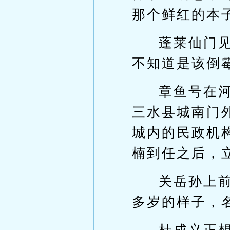
那个鲜红的本
蓬莱仙门
不知道是该倒
章鱼号在
三水县城南门
城内的民政机
楠到任之后，
关岳孙上
多岁的样子，