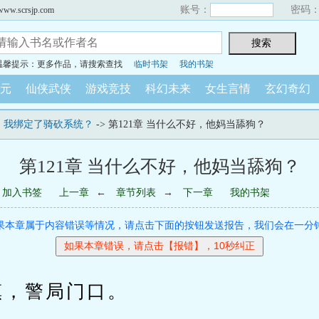
账号：
密码
scrsjp.com
温馨提示：更多作品，请搜索查找
临时书架
我的书架
元
仙侠武侠
游戏竞技
科幻未来
女生言情
玄幻奇幻
：我绑定了骑砍系统？
-> 第121章 当什么不好，他妈当舔狗？
第121章 当什么不好，他妈当舔狗？
加入书签
上一章
←
章节列表
→
下一章
我的书架
果本章属于内容错误等情况，请点击下面的按钮发送报告，我们会在一分
，警局门口。