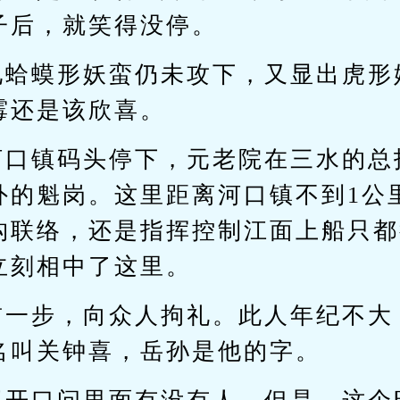
子后，就笑得没停。
见蛤蟆形妖蛮仍未攻下，又显出虎形
霉还是该欣喜。
河口镇码头停下，元老院在三水的总
外的魁岗。这里距离河口镇不到1公
构联络，还是指挥控制江面上船只都
立刻相中了这里。
前一步，向众人拘礼。此人年纪不大
名叫关钟喜，岳孙是他的字。