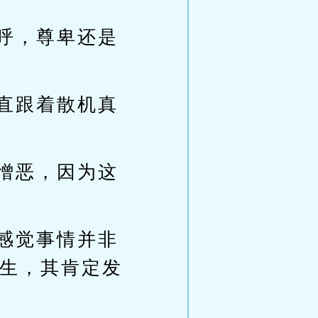
呼，尊卑还是
直跟着散机真
憎恶，因为这
感觉事情并非
生，其肯定发