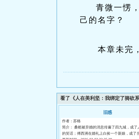
青微一愣
己的名字？
本章未完，
看了《人在美利坚：我绑定了骑砍
旧惑
作者：苏格
简介： 桑栀被弃婚的消息传遍了四九城，成了
的笑话；傅西洲在婚礼上白捡一个新娘，成了当.