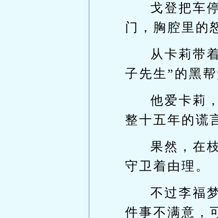
戈登把车
门，胸腔里的
从卡莉带
子先生”的黑
他爱卡莉
整十五年的谎
果然，在
守卫着由理。
不过李福
件事不满意，