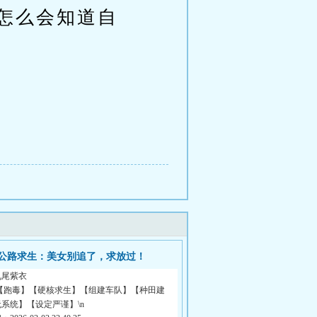
怎么会知道自
公路求生：美女别追了，求放过！
九尾紫衣
 【跑毒】【硬核求生】【组建车队】【种田建
系统】【设定严谨】\n