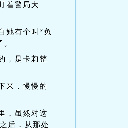
盯着警局大
白她有个叫“兔
了。
的，是卡莉整
下来，慢慢的
里，虽然对这
之后，从那处