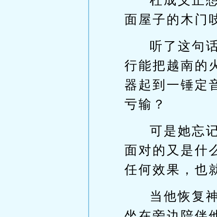
杜成义正
面屋子的木门
听了这句
行能把越南的
器起到一锤定
亏输？
可是她忘
面对的又是什
任何效果，也
当他恢复
坐在旁边陪伴