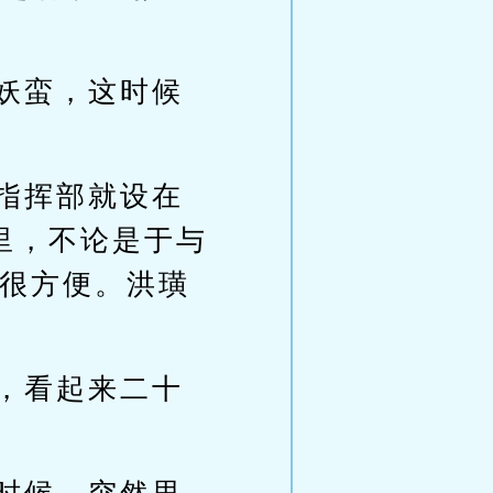
妖蛮，这时候
指挥部就设在
里，不论是于与
很方便。洪璜
，看起来二十