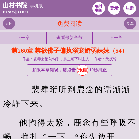
山村书院
手机版
临时
登录
注册
书架
m.scrsjp.com
免费阅读
返回
菜单
上一章
查看最新章节
下一章
第260章 禁欲佛子偏执溺宠娇弱妹妹（54）
作品：恶毒女配勾勾手，男主跪下叫主人
作者：夭妖铃
如果本章错误，请点击
报错
10秒纠正
    裴肆珩听到鹿念的话渐渐
冷静下来。
他抱得太紧，鹿念有些呼吸不
畅，挣扎了一下，“你先放开