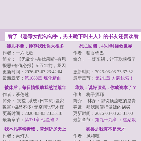
看了《恶毒女配勾勾手，男主跪下叫主人》的书友还喜欢看
徒儿不要，师尊我比你大很多
死亡回档，48小时拯救世界
作者：一六飞歌
作者：稻香锅巴
简介： 【无敌文+杀伐果断+有恩
简介： 一场车祸，让王聪获得了
报恩+有仇必报】\n五年前，我因
护妹心切打断了一个大家族公子...
更新时间：2026-03-03 23:42:04
“死亡回档”的能力！?\n正当他
更新时间：2026-03-03 23:37:32
最新章节：
第1088章 炼化精血
准...
最新章节：
第241章 方牌线索！
被休后，每日情报助我熬过荒年
华娱：说好顶流，你成资本了？
作者：慕莲莲
作者：梅子酒耶
简介： 灾荒+系统+日常流+发家
简介： 林深：都说顶流吃的是青
致富+极品不多+无空间\n李木槿
春饭，那我顺便把做饭的锅买
在末世挣扎求生了一年，死于饥...
更新时间：2026-03-03 23:35:18
了，不过分吧？
更新时间：2026-03-03 23:31:00
最新章节：
第371章 他是谁？
最新章节：
第九十九章 ：这姑娘
...
老板估计把她忘了
我本凡卒铸青锋，背剑斩尽天上
御兽之我真不是天才
作者：秉灯人
作者：风和穗
人