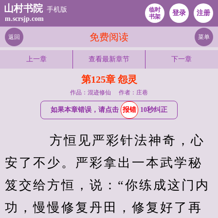
山村书院
手机版
临时
登录
注册
书架
m.scrsjp.com
免费阅读
返回
菜单
上一章
查看最新章节
下一章
第125章 怨灵
作品：混迹修仙
作者：庄巷
如果本章错误，请点击
报错
10秒纠正
    方恒见严彩针法神奇，心
安了不少。严彩拿出一本武学秘
笈交给方恒，说：“你练成这门内
功，慢慢修复丹田，修复好了再