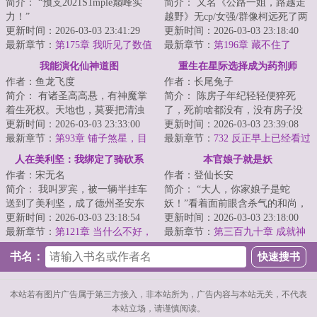
简介： “预支2021S1mple巅峰实
简介： 又名《公路一姐，路越走
力！”
越野》无cp/女强/群像柯远死了两
更新时间：2026-03-03 23:41:29
次，重生两次，第三次被拉进了...
更新时间：2026-03-03 23:18:40
“条件不足，预支失...
最新章节：
第175章 我听见了数值
最新章节：
第196章 藏不住了
的回响！（二合一）
我能演化仙神道图
重生在星际选择成为药剂师
作者：鱼龙飞度
作者：长尾兔子
简介： 有诸圣高高悬，有神魔掌
简介： 陈房子年纪轻轻便猝死
着生死权。天地也，莫要把清浊
了，死前啥都没有，没有房子没
分辨，咱也趁乱成个仙！
更新时间：2026-03-03 23:33:00
有存款没有恋人，浑身散发着满
更新时间：2026-03-03 23:39:08
<...
最新章节：
第93章 铺子煞星，目
满的社畜...
最新章节：
732 反正早上已经看过
标通宝月中拍卖会
了，再洗洗也无所谓了
人在美利坚：我绑定了骑砍系
本官娘子就是妖
作者：宋无名
作者：登仙长安
统？
简介： 我叫罗宾，被一辆半挂车
简介： “大人，你家娘子是蛇
送到了美利坚，成了德州圣安东
妖！”看着面前眼含杀气的和尚，
尼奥警局下的一名实习警员，还
更新时间：2026-03-03 23:18:54
许仙面不改色地下达两个命令，
更新时间：2026-03-03 23:18:00
被绑定...
最新章节：
第121章 当什么不好，
妖僧诽...
最新章节：
第三百九十章 成就神
他妈当舔狗？
仙，普贤破防
书名：
本站若有图片广告属于第三方接入，非本站所为，广告内容与本站无关，不代表
本站立场，请谨慎阅读。