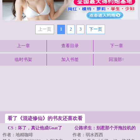
上一页
1
2
3
下一页
上一章
查看目录
下一章
临时书架
加入书签
回顶部↑
看了《混迹修仙》的书友还喜欢看
CS：坏了，真让他成Goat了
公路求生：别惹那个开拖拉机的
作者：地精咖啡
作者：弱水西西