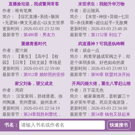
直播捡垃圾，我成警局常客
末世求生：我能升华万物
作者：唯有笔爽
作者：若云随风
简介： 【综艺直播+系统+脑洞
简介： 【末世+神技+异能+七宗
+无逻辑+爽文无虐点+以女主世界
罪+杀伐果断+超位起手+无敌爽
为中心】
更新时间：2026-03-03 23:32:00
文】。\n?轻轻敲醒沉睡的心灵...
更新时间：2026-03-03 23:48:26
最新章节：
第480章：男友力
最新章节：
第1152章 到位了
...
重燃青葱时代
武道通神？可我是纨绔啊
作者：蜜汁姬
作者：就会一点
简介： 【重生】【高中】【校
简介： 阎青穿越成军阀之子，却
园】【日常】【轻文娱】李珞是
是个体弱多病、好色如命的废
一名35岁的无业……灵活就业
更新时间：2026-03-03 22:59:00
物。在这皇朝崩坏、列强环伺的
更新时间：2026-03-03 23:09:53
者。
最新章节：
第912章 婚纱照的安排
乱世，他...
最新章节：
第90章 联盟对决开始
家父刘备，望父成龙
开局闪婚大佬，重生八零赶山致
作者：周府
作者：月下花无色
富
简介： 汉室衰弱，群雄逐鹿。徐
简介： 被家暴致死，姜昕媛三十
州陶谦、兖州曹操、扬州袁术，
多岁英年早逝。死后灵魂游荡，
窥探中原。刘公初居小沛，深陷
更新时间：2026-03-03 22:54:19
她才知道自己短暂而痛苦的一
更新时间：2026-03-03 23:34:00
纷争，...
最新章节：
第24章我胜则曹忧，
生，只是...
最新章节：
第54章 钱包又鼓起来
我败则曹喜
了
书名：