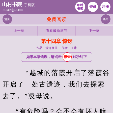
山村书院
手机版
临时
登录
注册
书架
m.scrsjp.com
免费阅读
返回
菜单
上一章
查看最新章节
下一章
第十四章 惊讶
作品：混迹修仙
作者：庄巷
如果本章错误，请点击
报错
10秒纠正
    “越城的落霞开启了落霞谷
开启了一处古遗迹，我们去探索
去了。”凌母说。
“有危险吗？会不会有坏人暗