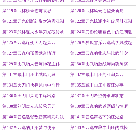
第117章江湖暗涌云逸的隐秘布局
第118章武林大会风云起
第119章武林榜争霸与哀思
第120章武林风云之盟变新局
第121章刀光剑影幻影对决震江湖
第122章刀光惊澜少年破局引江湖
震荡
第123章武林秘火少年刀光破传承
第124章刀影枪魂暮色中的江湖邀
迷局
约
第125章云逸谋变天刀起风云
第126章独孤雪斥云逸武学风波起
第127章云逸独孤雪武道情谊
第128章云逸的壮志与比武前夕
第129章比武场风云与神秘主仆
第130章比武场激战与局势洞察
第131章藏丰山庄比武风云录
第132章藏丰山庄的江湖风云
第134章天刀门抉择风雨中前行
第135章藏丰山庄雨夜江湖事
第136章天刀门风雨中谋出路
第137章天刀希望传承与壮志
第138章刘明杰立志传承天刀
第139章云逸的武道磨砺与情谊
第140章云逸遇强敌智英精彩对决
第141章云逸声名下的江湖路
第142章云逸的江湖梦与使命
第143章云逸在藏丰山庄的成长