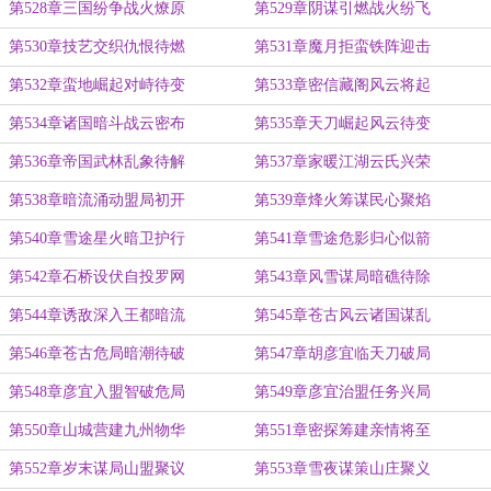
第528章三国纷争战火燎原
第529章阴谋引燃战火纷飞
第530章技艺交织仇恨待燃
第531章魔月拒蛮铁阵迎击
第532章蛮地崛起对峙待变
第533章密信藏阁风云将起
第534章诸国暗斗战云密布
第535章天刀崛起风云待变
第536章帝国武林乱象待解
第537章家暖江湖云氏兴荣
第538章暗流涌动盟局初开
第539章烽火筹谋民心聚焰
第540章雪途星火暗卫护行
第541章雪途危影归心似箭
第542章石桥设伏自投罗网
第543章风雪谋局暗礁待除
第544章诱敌深入王都暗流
第545章苍古风云诸国谋乱
第546章苍古危局暗潮待破
第547章胡彦宜临天刀破局
第548章彦宜入盟智破危局
第549章彦宜治盟任务兴局
第550章山城营建九州物华
第551章密探筹建亲情将至
第552章岁末谋局山盟聚议
第553章雪夜谋策山庄聚义