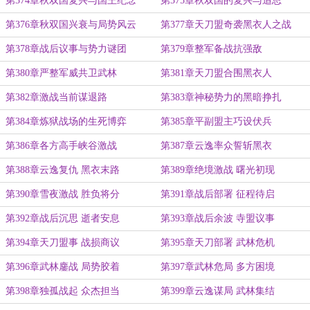
第374章秋双国复兴与国王纪念
第375章秋双国的复兴与追思
第376章秋双国兴衰与局势风云
第377章天刀盟奇袭黑衣人之战
第378章战后议事与势力谜团
第379章整军备战抗强敌
第380章严整军威共卫武林
第381章天刀盟合围黑衣人
第382章激战当前谋退路
第383章神秘势力的黑暗挣扎
第384章炼狱战场的生死博弈
第385章平副盟主巧设伏兵
第386章各方高手峡谷激战
第387章云逸率众誓斩黑衣
第388章云逸复仇 黑衣末路
第389章绝境激战 曙光初现
第390章雪夜激战 胜负将分
第391章战后部署 征程待启
第392章战后沉思 逝者安息
第393章战后余波 寺盟议事
第394章天刀盟事 战损商议
第395章天刀部署 武林危机
第396章武林鏖战 局势胶着
第397章武林危局 多方困境
第398章独孤战起 众杰担当
第399章云逸谋局 武林集结