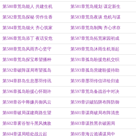
第580章荒岛能人 共建生机
第581章荒岛规划 谋定新生
第582章荒岛探秘 劳作生香
第583章荒岛夜谈 危机与谋
第584章荒岛烟火 齐心筑家
第585章荒岛制陶 齐心求存
第586章荒岛添丁 夜话安危
第587章荒岛拓荒家园初成
第588章荒岛风雨齐心坚守
第589章荒岛沐雨生机渐起
第590章荒岛探宝希望播种
第591章孤岛盼援危机交织
第592章破阵谋局寄望孤岛
第593章孤岛营建盼援待助
第594章群岛生息墨羽传讯
第595章墨羽传信详绘归途
第596章孤岛盼援心怀期许
第597章荒岛备战谷中对决
第598章谷中释嫌共御风云
第599章识破陷阱布阵防御
第600章破局谋建商路生望
第601章谋商破局布阵清患
第602章雾谷智斗黑风擒敌
第603章谋胜黑衣破困局
第604章谋局暗处战云起
第605章海云诡谲谋局中