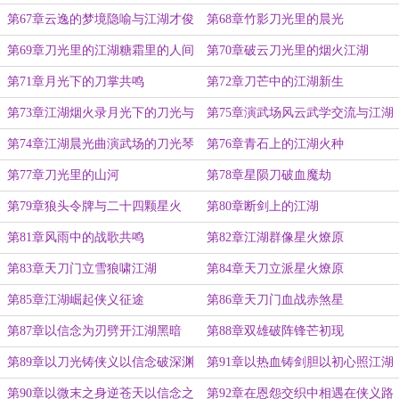
第67章云逸的梦境隐喻与江湖才俊
第68章竹影刀光里的晨光
之争
第69章刀光里的江湖糖霜里的人间
第70章破云刀光里的烟火江湖
第71章月光下的刀掌共鸣
第72章刀芒中的江湖新生
第73章江湖烟火录月光下的刀光与
第75章演武场风云武学交流与江湖
人间情
新章
第74章江湖晨光曲演武场的刀光琴
第76章青石上的江湖火种
韵
第77章刀光里的山河
第78章星陨刀破血魔劫
第79章狼头令牌与二十四颗星火
第80章断剑上的江湖
第81章风雨中的战歌共鸣
第82章江湖群像星火燎原
第83章天刀门立雪狼啸江湖
第84章天刀立派星火燎原
第85章江湖崛起侠义征途
第86章天刀门血战赤煞星
第87章以信念为刃劈开江湖黑暗
第88章双雄破阵锋芒初现
第89章以刀光铸侠义以信念破深渊
第91章以热血铸剑胆以初心照江湖
第90章以微末之身逆苍天以信念之
第92章在恩怨交织中相遇在侠义路