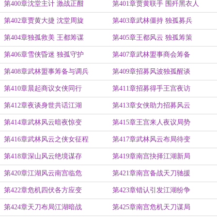
第400章沈堂主计 激战正酣
第401章贾黄联手 围歼黑衣人
第402章贾黄大捷 沈堂周旋
第403章武林僵持 独孤募兵
第404章独孤救美 王都筹谋
第405章王都风云 独孤筹策
第406章雪侠昏迷 独孤守护
第407章武林盟事商会筹备
第408章武林盟事筹备与调兵
第409章招募风波独孤醒谈
第410章晨起商议女侠同行
第411章招募得手王宫夜访
第412章夜谈身世共话江湖
第413章女侠助力招募风云
第414章武林风云暗夜惊变
第415章王宫来人夜议局势
第416章武林风云之侠女征程
第417章武林风云布局待变
第418章深山风云绝境谋存
第419章南宫抉择江湖新局
第420章江湖风云南宫临危
第421章南宫备战天刀驰援
第422章危机四伏各方应变
第423章错认引发江湖纷争
第424章天刀布局江湖暗战
第425章南宫危机天刀谋局