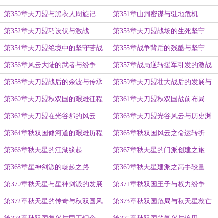
第350章天刀盟与黑衣人周旋记
第351章山洞密谋与驻地危机
第352章天刀盟巧设伏与激战
第353章天刀盟战场的生死坚守
第354章天刀盟绝境中的坚守苦战
第355章战争背后的残酷与坚守
第356章风云大陆的武者与纷争
第357章战局逆转援军引发的激战
第358章天刀盟战后的余波与传承
第359章天刀盟壮大战后的发展与
布局
第360章天刀盟秋双国的艰难征程
第361章天刀盟秋双国战前布局
第362章天刀盟在光谷郡的风云
第363章天刀盟光谷风云与历史渊
源
第364章秋双国修河道的艰难历程
第365章秋双国风云之命运转折
第366章秋天星的江湖缘起
第367章秋天星的门派创建之旅
第368章星神剑派的崛起之路
第369章秋天星建派之高手较量
第370章秋天星与星神剑派的发展
第371章秋双国王子与权力纷争
第372章秋天星的传奇与秋双国风
第373章秋双国危局与秋天星救亡
云