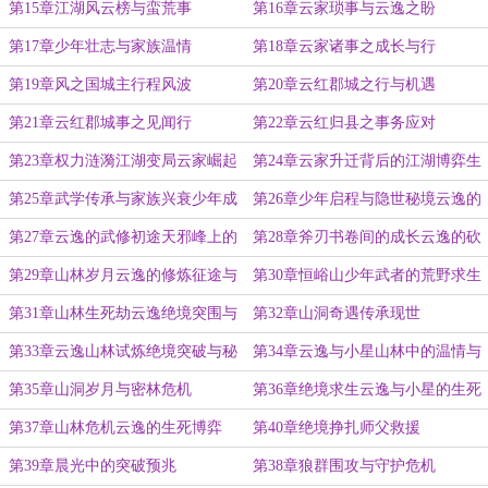
第15章江湖风云榜与蛮荒事
第16章云家琐事与云逸之盼
第17章少年壮志与家族温情
第18章云家诸事之成长与行
第19章风之国城主行程风波
第20章云红郡城之行与机遇
第21章云红郡城事之见闻行
第22章云红归县之事务应对
第23章权力涟漪江湖变局云家崛起
第24章云家升迁背后的江湖博弈生
引发风暴
存之道
第25章武学传承与家族兴衰少年成
第26章少年启程与隐世秘境云逸的
长之路
武学启蒙
第27章云逸的武修初途天邪峰上的
第28章斧刃书卷间的成长云逸的砍
磨炼成长
柴试炼
第29章山林岁月云逸的修炼征途与
第30章恒峪山少年武者的荒野求生
家族羁绊
第31章山林生死劫云逸绝境突围与
第32章山洞奇遇传承现世
野兽鏖战
第33章云逸山林试炼绝境突破与秘
第34章云逸与小星山林中的温情与
境奇遇
神秘
第35章山洞岁月与密林危机
第36章绝境求生云逸与小星的生死
逃亡
第37章山林危机云逸的生死博弈
第40章绝境挣扎师父救援
第39章晨光中的突破预兆
第38章狼群围攻与守护危机