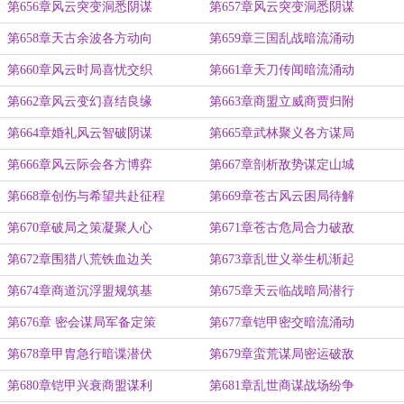
第656章风云突变洞悉阴谋
第657章风云突变洞悉阴谋
第658章天古余波各方动向
第659章三国乱战暗流涌动
第660章风云时局喜忧交织
第661章天刀传闻暗流涌动
第662章风云变幻喜结良缘
第663章商盟立威商贾归附
第664章婚礼风云智破阴谋
第665章武林聚义各方谋局
第666章风云际会各方博弈
第667章剖析敌势谋定山城
第668章创伤与希望共赴征程
第669章苍古风云困局待解
第670章破局之策凝聚人心
第671章苍古危局合力破敌
第672章围猎八荒铁血边关
第673章乱世义举生机渐起
第674章商道沉浮盟规筑基
第675章天云临战暗局潜行
第676章 密会谋局军备定策
第677章铠甲密交暗流涌动
第678章甲胄急行暗谍潜伏
第679章蛮荒谋局密运破敌
第680章铠甲兴衰商盟谋利
第681章乱世商谋战场纷争