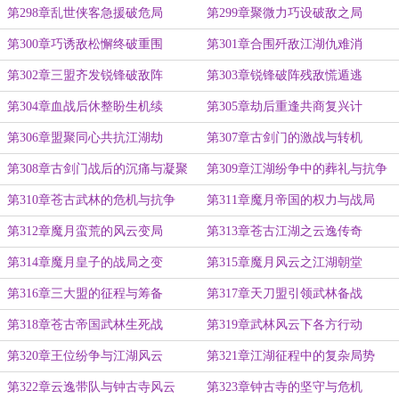
第298章乱世侠客急援破危局
第299章聚微力巧设破敌之局
第300章巧诱敌松懈终破重围
第301章合围歼敌江湖仇难消
第302章三盟齐发锐锋破敌阵
第303章锐锋破阵残敌慌遁逃
第304章血战后休整盼生机续
第305章劫后重逢共商复兴计
第306章盟聚同心共抗江湖劫
第307章古剑门的激战与转机
第308章古剑门战后的沉痛与凝聚
第309章江湖纷争中的葬礼与抗争
第310章苍古武林的危机与抗争
第311章魔月帝国的权力与战局
第312章魔月蛮荒的风云变局
第313章苍古江湖之云逸传奇
第314章魔月皇子的战局之变
第315章魔月风云之江湖朝堂
第316章三大盟的征程与筹备
第317章天刀盟引领武林备战
第318章苍古帝国武林生死战
第319章武林风云下各方行动
第320章王位纷争与江湖风云
第321章江湖征程中的复杂局势
第322章云逸带队与钟古寺风云
第323章钟古寺的坚守与危机