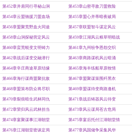
第452章并肩同行寻秘山涧
第453章山密寻敌刀盟救险
第454章云盟驰援刀盟血场
第455章盟心并蒂暗夜破局
第456章盟聚荒野血火同途
第457章联盟智斗谋定风云
第458章山涧探秘营定风云
第459章江湖风云粮草明暗战
第460章蛮荒蜕变文明铸力
第461章九州纷争恩怨交织
第462章战后谋变交融潜行
第463章商路谋机风云暗涌
第464章辛庄商途草原结缘
第465章海丰练船草原牧情
第466章海行谋商盟聚抗敌
第467章盟聚谋策围歼黑衣
第468章盟策布防众将尽职
第469章盟谋待变商路逢机
第470章裂痕暗生武林同仇
第471章战后铸器风云待变
第472章荣归风云武林担当
第473章风云谋局苍古危局
第474章宴聚谋事江湖朝堂
第475章宴后托付江湖朝堂情
第476章江湖朝堂密谈定局
第477章风国储争采集风华