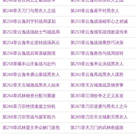
第246章苍古风云之诸国纷争
第247章云逸对阵黑衣人之战
第248章天刀门与黑衣人之战
第249章云逸葛平对黑衣人
第250章云逸刘宇轩战局谋划
第251章云逸战场稳军心之劝诫
第252章云逸战场励士气稳战局
第253章云逸领军战强敌谋传承
第254章云逸率众逆转战场风云
第255章云逸战场乘胜巧决策
第256章云逸战后筹谋破困境
第257章云逸救伤与战局扭转
第258章藏丰山庄备战与赴约
第259章云逸率众决战黑衣人
第260章云逸奇袭山寨战黑衣人
第261章云逸再战黑衣人谋胜
第262章天古城激战黑衣人始末
第263章天古城激战及物资事
第264章武林物资分配与重建
第265章江湖纷争之正义反攻
第266章刀宗绝境逢援之转机
第267章刀宗逆袭与黑衣人之斗
第268章刀宗苦战与援军助力
第269章刀宗天古城剿灭黑衣人
第270章武林盟主率众解门派危
第271章天刀门的武林救援路