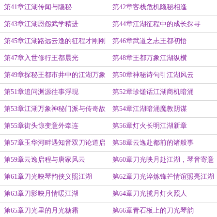
第41章江湖传闻与隐秘
第42章客栈危机隐秘相逢
第43章江湖恩怨武学精进
第44章江湖征程中的成长探寻
第45章江湖路远云逸的征程才刚刚
第46章武道之志王都初悟
开始
第47章入世修行王都晨光
第48章王都万象江湖纵横
第49章探秘王都市井中的江湖万象
第50章神秘诗句引江湖风云
第51章追问渊源往事浮现
第52章珍馐话江湖商机暗涌
第53章江湖万象神秘门派与传奇故
第54章江湖暗涌魔教阴谋
事
第55章街头惊变意外牵连
第56章灯火长明江湖新章
第57章玉华河畔遇知音双刀论道启
第58章云逸赴都前的诸般事
新程
第59章云逸启程与唐家风云
第60章刀光映月赴江湖，琴音寄意
守道义
第61章刀光映琴韵侠义照江湖
第62章刀光淬炼锋芒情谊照亮江湖
第63章刀影映月情暖江湖
第64章刀光揽月灯火照人
第65章刀光里的月光糖霜
第66章青石板上的刀光琴韵