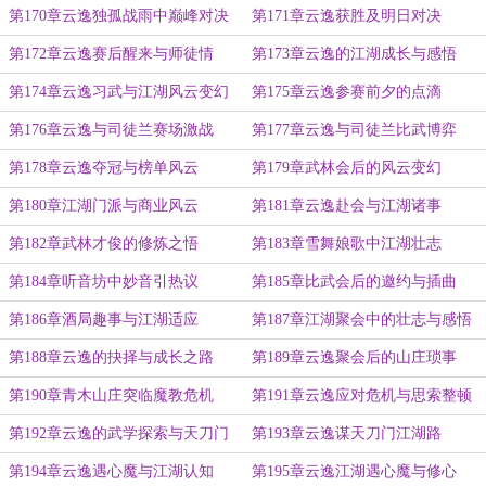
第170章云逸独孤战雨中巅峰对决
第171章云逸获胜及明日对决
第172章云逸赛后醒来与师徒情
第173章云逸的江湖成长与感悟
第174章云逸习武与江湖风云变幻
第175章云逸参赛前夕的点滴
第176章云逸与司徒兰赛场激战
第177章云逸与司徒兰比武博弈
第178章云逸夺冠与榜单风云
第179章武林会后的风云变幻
第180章江湖门派与商业风云
第181章云逸赴会与江湖诸事
第182章武林才俊的修炼之悟
第183章雪舞娘歌中江湖壮志
第184章听音坊中妙音引热议
第185章比武会后的邀约与插曲
第186章酒局趣事与江湖适应
第187章江湖聚会中的壮志与感悟
第188章云逸的抉择与成长之路
第189章云逸聚会后的山庄琐事
第190章青木山庄突临魔教危机
第191章云逸应对危机与思索整顿
第192章云逸的武学探索与天刀门
第193章云逸谋天刀门江湖路
第194章云逸遇心魔与江湖认知
第195章云逸江湖遇心魔与修心