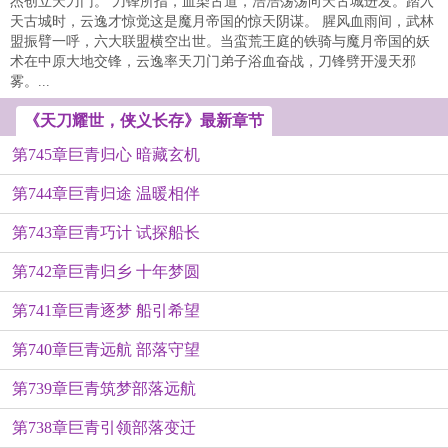
杰创立天刀门。 刀锋所指，血染古道，浩浩荡荡向天古城进发。踏入
天古城时，云逸才惊觉这是魔月帝国的惊天阴谋。 腥风血雨间，武林
盟振臂一呼，六大联盟横空出世。当蛮荒王庭的铁骑与魔月帝国的妖
术在中原大地交锋，云逸率天刀门弟子浴血奋战，刀锋劈开漫天邪
雾。...
《天刀耀世，侠义长存》最新章节
第745章巨青归心 暗藏玄机
第744章巨青归途 温暖相伴
第743章巨青巧计 试探船长
第742章巨青归乡 十年梦圆
第741章巨青逐梦 船引希望
第740章巨青远航 部落守望
第739章巨青筑梦部落远航
第738章巨青引领部落变迁