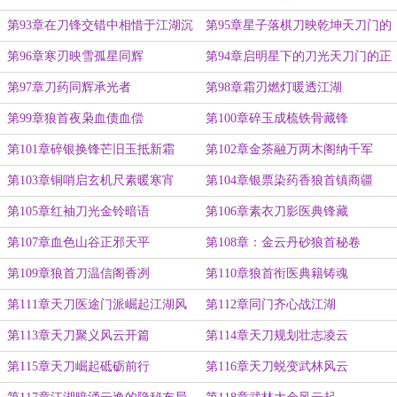
刀斩深渊
上相携
第93章在刀锋交错中相惜于江湖沉
第95章星子落棋刀映乾坤天刀门的
浮中并肩
侠义棋局
第96章寒刃映雪孤星同辉
第94章启明星下的刀光天刀门的正
义远征
第97章刀药同辉承光者
第98章霜刃燃灯暖透江湖
第99章狼首夜枭血债血偿
第100章碎玉成梳铁骨藏锋
第101章碎银换锋芒旧玉抵新霜
第102章金茶融万两木阁纳千军
第103章铜哨启玄机尺素暖寒宵
第104章银票染药香狼首镇商疆
第105章红袖刀光金铃暗语
第106章素衣刀影医典锋藏
第107章血色山谷正邪天平
第108章：金云丹砂狼首秘卷
第109章狼首刀温信阁香冽
第110章狼首衔医典籍铸魂
第111章天刀医途门派崛起江湖风
第112章同门齐心战江湖
云
第113章天刀聚义风云开篇
第114章天刀规划壮志凌云
第115章天刀崛起砥砺前行
第116章天刀蜕变武林风云