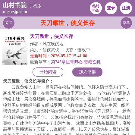
山村书院
手机版
临时
登录
注册
书架
m.scrsjp.com
天刀耀世，侠义长存
返回
菜单
天刀耀世，侠义长存
作者：风在吹的地
类别：仙侠武侠
状态：连载中
更新时间：2026-05-17 15:41:00
最新章节：
第745章巨青归心 暗藏玄机
开始阅读
加入书架
天刀耀世，侠义长存简介：
云逸负笈入山时，晨雾还在松枝间缠绵。他拜入隐世高人门下，
寒来暑往淬炼筋骨，在青石板上踏出千万道剑痕。 当他背起行囊踏入
恒峪山脉，层峦叠嶂间，兽吼如雷撕裂苍穹。毒蟒吐信时红信如焰，
狼群围猎时幽绿的目光织成罗网，他数次血染衣襟，却在生死一线间
悟透武道真意。 山脉深处的古洞中，半卷泛黄的《天刀经》与一柄寒
芒流转的短刀静卧千年。 云逸指尖抚过刀身暗纹，恍惚听见远古战鼓
轰鸣，自此他的刀法中多了山河气象。 然而出山之路杀机四伏，魔教
高手的黑幡遮蔽了天际，云逸振臂一呼，以天刀传承为基，聚江湖豪