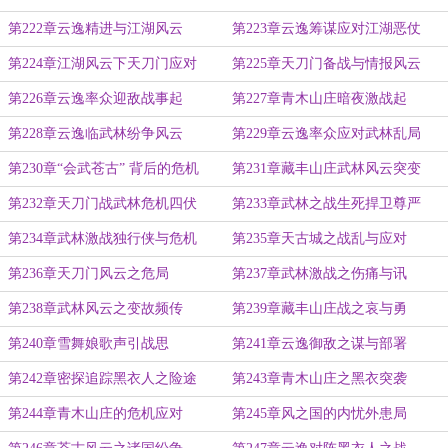
第222章云逸精进与江湖风云
第223章云逸筹谋应对江湖恶仗
第224章江湖风云下天刀门应对
第225章天刀门备战与情报风云
第226章云逸率众迎敌战事起
第227章青木山庄暗夜激战起
第228章云逸临武林纷争风云
第229章云逸率众应对武林乱局
第230章“会武苍古” 背后的危机
第231章藏丰山庄武林风云突变
第232章天刀门战武林危机四伏
第233章武林之战生死捍卫尊严
第234章武林激战独行侠与危机
第235章天古城之战乱与应对
第236章天刀门风云之危局
第237章武林激战之伤痛与讯
第238章武林风云之变故频传
第239章藏丰山庄战之哀与勇
第240章雪舞娘歌声引战思
第241章云逸御敌之谋与部署
第242章密探追踪黑衣人之险途
第243章青木山庄之黑衣突袭
第244章青木山庄的危机应对
第245章风之国的内忧外患局