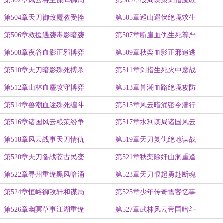
第502章风云将至谋阵御局
第503章破局谋策剑指魔教
第504章天刀御敌魔教受挫
第505章巡山遇伏绝境求生
第506章救援遇袭毒影暗袭
第507章断崖血仇生死尊严
第508章夜谷血影正邪博弈
第509章秋栾血影正邪追逃
第510章天刀暗影殊死搏杀
第511章剑指生死火中鏖战
第512章山林血鏖攻守博弈
第513章兽潮血路绝境攻防
第514章兽潮血途殊死缠斗
第515章风云暗涌密令潜行
第516章诸国风云粮策纷争
第517章水利谋局诸国风云
第518章风云战事天刀情仇
第519章天刀复仇绝地谋战
第520章天刀备战苍古民变
第521章秋栾除奸山涧重逢
第522章寻州重逢黑风暗涌
第523章天刀恨起勇赴断魂
第524章恒峪御敌轩和谋局
第525章少年传奇雪客忆事
第526章幽冥草事江湖重逢
第527章武林风云帝国暗斗