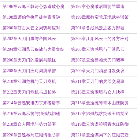
第196章云逸三载诗心炼道破心魔
第197章心魔破后司徒兰重逢
第198章师伯争执司徒兰寄养谜
第199章魔教蛮荒压境武林谋策
第200章苍古风云之局势与应对
第201章备战风云之各方部署
第202章天刀门事与帝国风云
第203章江湖风云下的各方应对
第204章江湖风云备战与力量集结
第205章云逸感恩与门派风云
第206章天刀门的发展与隐忧
第207章云逸整顿天刀门诸事
第208章天刀门应对局势举措
第209章天刀门消息引发众议
第210章江湖危机与天刀商机
第211章天刀门的兵器交易事
第212章天刀门危机与成长路
第213章云逸困境与众人抉择
第214章云逸安排刀宗来者诸事
第215章云逸统筹青木山庄防务
第216章云逸示警与独孤战切磋
第217章独孤战求突破王幽觉至
第218章众人困境与势力部署
第219章云逸谋策强青木庄防御
第220章云逸布局江湖情报防御
第221章云逸谋局下的江湖变迁