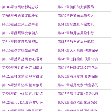
第606章信阁暗影铸忠诚
第607章信阁助力解困局
第608章云逸筹谋聚雄师
第609章云逸布局稳各方
第610章乱世风云谋中变
第611章蛮魔死斗藏玄机
第612章乱局谋变争朝夕
第613章旭升谋局险中行
第614章暗夜谋岛避密探
第615章巧布迷局护征程
第616章多方暗战乱中谋
第617章天刀暗影 侠途探秘
第618章携丹赴阁 侠心暖寒
第619章破阵搜山 侠影潜行
第620章紫月阁会 江湖暗波
第621章神鹰谋乱 邻邦危局
第622章神鹰霸业 联军御敌
第623章清月宴聚 食趣探情
第624章清月忆事 情牵紫月
第625章紫月允亲 情定谷间
第626章阁中修武 西境历练
第627章清月谋事 情义远行
第628章天刀筑城 商贸初兴
第629章温画治山化敌为盟