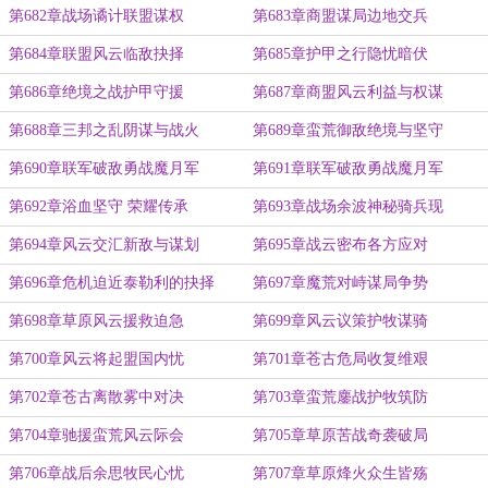
第682章战场谲计联盟谋权
第683章商盟谋局边地交兵
第684章联盟风云临敌抉择
第685章护甲之行隐忧暗伏
第686章绝境之战护甲守援
第687章商盟风云利益与权谋
第688章三邦之乱阴谋与战火
第689章蛮荒御敌绝境与坚守
第690章联军破敌勇战魔月军
第691章联军破敌勇战魔月军
第692章浴血坚守 荣耀传承
第693章战场余波神秘骑兵现
第694章风云交汇新敌与谋划
第695章战云密布各方应对
第696章危机迫近泰勒利的抉择
第697章魔荒对峙谋局争势
第698章草原风云援救迫急
第699章风云议策护牧谋骑
第700章风云将起盟国内忧
第701章苍古危局收复维艰
第702章苍古离散雾中对决
第703章蛮荒鏖战护牧筑防
第704章驰援蛮荒风云际会
第705章草原苦战奇袭破局
第706章战后余思牧民心忧
第707章草原烽火众生皆殇