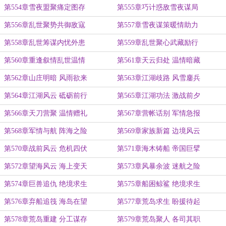
第554章雪夜盟聚痛定图存
第555章巧计惑敌雪夜谋局
第556章乱世聚势共御敌寇
第557章雪夜谋策暖情助力
第558章乱世筹谋内忧外患
第559章乱世聚心武藏励行
第560章重逢叙情乱世温情
第561章天云归处 温情暗藏
第562章山庄明暗 风雨欲来
第563章江湖歧路 风雪鏖兵
第564章江湖风云 砥砺前行
第565章江湖功法 激战前夕
第566章天刀营聚 温情赠礼
第567章营帐话别 军情急报
第568章军情与航 阵海之险
第569章家族新篇 边境风云
第570章战前风云 危机四伏
第571章海木铸船 帝国巨擘
第572章望海风云 海上变天
第573章风暴余波 迷航之险
第574章巨兽追仇 绝境求生
第575章船困鲸鲨 绝境求生
第576章弃船追筏 海岛在望
第577章荒岛求生 盼援待起
第578章荒岛重建 分工谋存
第579章荒岛聚人 各司其职