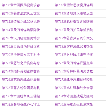
第708章帝国困局蛮庭求存
第709章望兰思变魔月谋局
第710章苍古遗志风云惊变
第711章蛮地烽火绝境反击
第712章蛮魔之战武林风云
第713章武林御敌古城曙光
第714章天刀筹谋暗潮隐伏
第715章天刀护民希望启航
第716章天刀征程智勇博弈
第717章苍古风云剑守大义
第718章云逸设局群雄谋算
第719章雾林激战武者热血
第720章沙场情义高手对决
第721章激战险境坚守待援
第722章恶战之后伤痛与息
第723章天刀筹谋联盟交锋
第724章缅怀英烈密探交锋
第725章暗林纠葛明局诱敌
第726章荒原恶战命运裹挟
第727章战中思和别样较量
第728章苍古纷争困局与机
第729章比斗谋和战火余思
第730章帝国纷争风云骤起
第731章诸国鏖战曙光隐现
第732章各地备战齐心守土
第733章海难余生孤岛求生