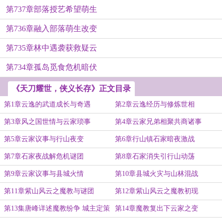
第737章部落授艺希望萌生
第736章融入部落萌生改变
第735章林中遇袭获救疑云
第734章孤岛觅食危机暗伏
《天刀耀世，侠义长存》正文目录
第1章云逸的武道成长与奇遇
第2章云逸经历与修炼世相
第3章风之国世情与云家琐事
第4章云家兄弟相聚共商诸事
第5章云家议事与行山夜变
第6章行山镇石家暗夜激战
第7章石家夜战解危机谜团
第8章石家消失引行山动荡
第9章云家议事与县城火情
第10章县城火灾与山林混战
第11章紫山风云之魔教与谜团
第12章紫山风云之魔教初现
第13集唐峰详述魔教纷争 城主定策
第14章魔教复出下云家之变