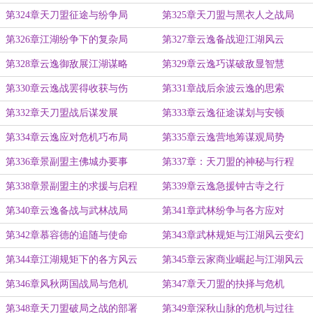
第324章天刀盟征途与纷争局
第325章天刀盟与黑衣人之战局
第326章江湖纷争下的复杂局
第327章云逸备战迎江湖风云
第328章云逸御敌展江湖谋略
第329章云逸巧谋破敌显智慧
第330章云逸战罢得收获与伤
第331章战后余波云逸的思索
第332章天刀盟战后谋发展
第333章云逸征途谋划与安顿
第334章云逸应对危机巧布局
第335章云逸营地筹谋观局势
第336章景副盟主佛城办要事
第337章：天刀盟的神秘与行程
第338章景副盟主的求援与启程
第339章云逸急援钟古寺之行
第340章云逸备战与武林战局
第341章武林纷争与各方应对
第342章慕容德的追随与使命
第343章武林规矩与江湖风云变幻
第344章江湖规矩下的各方风云
第345章云家商业崛起与江湖风云
第346章风秋两国战局与危机
第347章天刀盟的抉择与危机
第348章天刀盟破局之战的部署
第349章深秋山脉的危机与过往