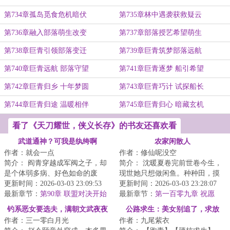
第734章孤岛觅食危机暗伏
第735章林中遇袭获救疑云
第736章融入部落萌生改变
第737章部落授艺希望萌生
第738章巨青引领部落变迁
第739章巨青筑梦部落远航
第740章巨青远航 部落守望
第741章巨青逐梦 船引希望
第742章巨青归乡 十年梦圆
第743章巨青巧计 试探船长
第744章巨青归途 温暖相伴
第745章巨青归心 暗藏玄机
看了《天刀耀世，侠义长存》的书友还喜欢看
武道通神？可我是纨绔啊
农家闲散人
作者：就会一点
作者：修仙呢没空
简介： 阎青穿越成军阀之子，却
简介： 沈暖夏卷完前世卷今生，
是个体弱多病、好色如命的废
现世她只想做闲鱼。种种田，摸
物。在这皇朝崩坏、列强环伺的
更新时间：2026-03-03 23:09:53
摸鱼，不知不觉修个在世仙。
更新时间：2026-03-03 23:28:07
乱世，他...
最新章节：
第90章 联盟对决开始
最新章节：
第一百零九章 祝愿
钓系恶女要选夫，满朝文武夜夜
公路求生：美女别追了，求放
作者：三一零白月光
作者：九尾紫衣
缠
过！