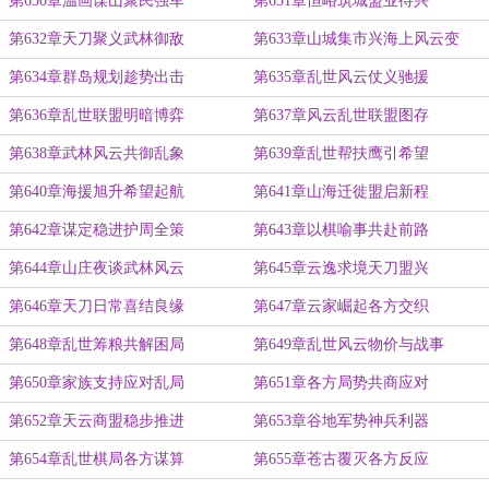
第630章温画谋山聚民强军
第631章恒峪筑城盟业待兴
第632章天刀聚义武林御敌
第633章山城集市兴海上风云变
第634章群岛规划趁势出击
第635章乱世风云仗义驰援
第636章乱世联盟明暗博弈
第637章风云乱世联盟图存
第638章武林风云共御乱象
第639章乱世帮扶鹰引希望
第640章海援旭升希望起航
第641章山海迁徙盟启新程
第642章谋定稳进护周全策
第643章以棋喻事共赴前路
第644章山庄夜谈武林风云
第645章云逸求境天刀盟兴
第646章天刀日常喜结良缘
第647章云家崛起各方交织
第648章乱世筹粮共解困局
第649章乱世风云物价与战事
第650章家族支持应对乱局
第651章各方局势共商应对
第652章天云商盟稳步推进
第653章谷地军势神兵利器
第654章乱世棋局各方谋算
第655章苍古覆灭各方反应