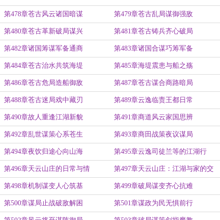
第478章苍古风云诸国暗谋
第479章苍古乱局谋御强敌
第480章苍古革新破局谋兴
第481章苍古铸兵齐心破局
第482章诸国筹谋军备通商
第483章诸国合谋巧筹军备
第484章苍古治水共筑海堤
第485章海堤震患与船之殇
第486章苍古危局造船御敌
第487章苍古谋合商路暗局
第488章苍古迷局戏中藏刃
第489章云逸临责王都日常
第490章故人重逢江湖新貌
第491章商道风云家国思辨
第492章乱世谋策心系苍生
第493章商田战策夜议谋局
第494章夜饮归途心向山海
第495章云逸司徒兰等的江湖行
第496章天云山庄的日常与情
第497章天云山庄：江湖与家的交
织
第498章机制谋变人心筑基
第499章破局谋变齐心抗难
第500章谋局止战破敌解困
第501章谋政为民无惧前行