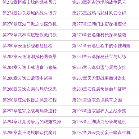
第272章恒峪山脉的武林风云
第273章苍古边境的战争风云
第274章边关双城的战火博弈
第275章战场与武林风云交织
第276章江湖门派之阴谋危机
第277章江湖门派密探排查记
第278章武林高层密议救门派
第279章云逸随村长探神秘箱
第280章云逸获秘卷赴征程
第281章云逸征程中的牵挂与险
第282章云逸溶洞探秘遇奇景
第283章云逸探秘获宝与历练
第284章云逸山林进食与修炼
第285章云逸归盟与局势安排
第286章云逸归后盟中诸事
第287章天刀盟战事商讨谋划
第288章云逸布局与局势深思
第289章云逸肩负使命与征程
第290章江湖救援之风云征程
第291章道宗危境粮草之困
第292章道宗之战与局势逆转
第293章道宗黑衣人之战余殇
第294章江湖纷争后的艰难抉择
第295章江湖势力纷争与危机
第296章蛮王绝境联众抗魔月
第297章风云突变蛮王暗谋生机