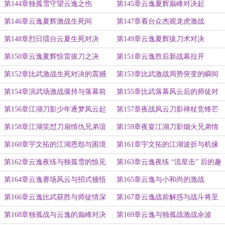
第144章独孤雪守望云逸之伤
第145章云逸夏辉巅峰对决起
第146章云逸夏辉激战生死间
第147章看台众杰观龙虎激战
第148章烈日擂台云夏生死对决
第149章云逸夏辉拔刀术对决
第150章云逸夏辉惊雷拔刀之决
第151章云逸胜后新战幕拉开
第152章比武激战生死对决的震撼
第153章比武激战局势突变的瞬间
第154章演武场激战僵持与落幕前
第155章比武落幕风云后的师徒对
奏
话
第156章江湖刀影少年逐梦风云起
第157章夜战风云刀影禅杖竞锋芒
第158章江湖笑怼刀扇情仇兄弟谊
第159章夜宴江湖刀影烟火兄弟情
第160章宇文拓的江湖恩怨与困境
第161章宇文拓的江湖波折与机缘
第162章云逸夜练与独孤雪的惊见
第163章云逸夜练 “流星击” 后的趣
事
第164章云逸赛场风云与招式顿悟
第165章云逸与小和尚的激战
第166章云逸比武获胜与师徒情深
第167章云逸战前解惑与战斗将至
第168章独孤战与云逸的巅峰对决
第169章云逸与独孤战激战余波