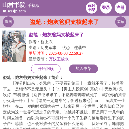
山村书院
手机版
临时
登录
注册
书架
m.scrsjp.com
盗笔：炮灰爸妈支棱起来了
返回
菜单
盗笔：炮灰爸妈支棱起来了
作者：桥上衣
类别：历史军事
状态：连载中
更新时间：2026-08-08 22:59:27
最新章节：
万奴王放水
开始阅读
加入书架
盗笔：炮灰爸妈支棱起来了简介：
【评分刚出来，会涨的，不要看到第三十一章就不看了，接着看
下去，是铺垫不是无厘头！ 】\n【男主人设原创+系统+非无敌流+鬼
吹灯+节奏很慢（别养书求求了，不然养着养着就死了，就跟你的抖音
小火花一样）】\n【结局一定是甜的，但过程未必】\n——\n温岚一生
坎坷，在二十岁的时候因病去世，却来到另一个世界，被告知自己注
定成为这个世界气运之子的母亲。 \n她并不反抗，而是用了十几年的
时间去准备，她以为自己不可能对一个为了生存而被迫选择生下的孩
子产生感情，也不会对孩子的父亲有什么感觉——从始至终，她都把