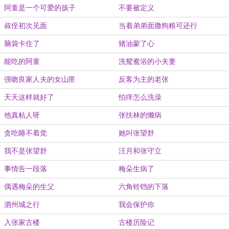
来
阿童是一个可爱的孩子
不要被定义
叔侄初次见面
当着弟弟面撒狗粮可还行
脑袋卡住了
猪油蒙了心
能吃的阿童
洗鸳鸯浴的小夫妻
强吻良家人夫的女山匪
反客为主的老张
天天这样就好了
怕痒怎么洗澡
他真粘人呀
张扶林的懒病
贪吃睡不着觉
她叫张望舒
我不是张望舒
汪月和张守立
事情告一段落
梅朵生病了
偶遇梅朵的生父
六角铃铛的下落
泗州城之行
我会保护你
入张家古楼
古楼历险记