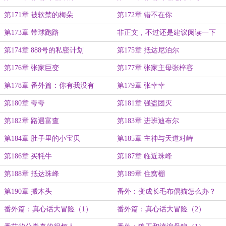
第171章 被软禁的梅朵
第172章 错不在你
第173章 带球跑路
非正文，不过还是建议阅读一下
第174章 888号的私密计划
第175章 抵达尼泊尔
第176章 张家巨变
第177章 张家主母张梓容
第178章 番外篇：你有我没有
第179章 张幸幸
第180章 夸夸
第181章 强盗团灭
第182章 路遇富查
第183章 进班迪布尔
第184章 肚子里的小宝贝
第185章 主神与天道对峙
第186章 买牦牛
第187章 临近珠峰
第188章 抵达珠峰
第189章 住窝棚
第190章 搬木头
番外：变成长毛布偶猫怎么办？
番外篇：真心话大冒险（1）
番外篇：真心话大冒险（2）