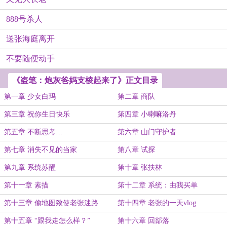
888号杀人
送张海庭离开
不要随便动手
《盗笔：炮灰爸妈支棱起来了》正文目录
第一章 少女白玛
第二章 商队
第三章 祝你生日快乐
第四章 小喇嘛洛丹
第五章 不断思考…
第六章 山门守护者
第七章 消失不见的当家
第八章 试探
第九章 系统苏醒
第十章 张扶林
第十一章 素描
第十二章 系统：由我买单
第十三章 偷地图致使老张迷路
第十四章 老张的一天vlog
第十五章 “跟我走怎么样？”
第十六章 回部落