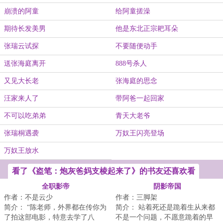
崩溃的阿童
给阿童搓澡
期待长发美男
他是东北正宗耙耳朵
张瑞云试探
不要随便动手
送张海庭离开
888号杀人
又见大长老
张海庭的思念
汪家来人了
带阿爸一起回家
不可以吃弟弟
青天大老爷
张瑞桐遇袭
万奴王闪亮登场
万奴王放水
看了《盗笔：炮灰爸妈支棱起来了》的书友还喜欢看
全职影帝
阴影帝国
作者：不是云少
作者：三脚架
简介： “陈老师，外界都在传你为
简介： 站着死还是跪着生从来都
了拍这部电影，特意去学了八
不是一个问题，不愿意跪着的早