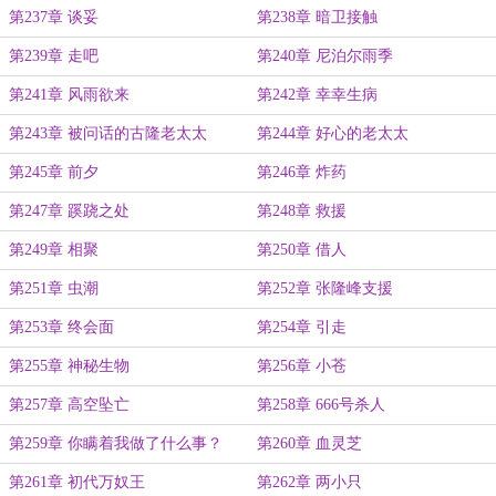
第237章 谈妥
第238章 暗卫接触
第239章 走吧
第240章 尼泊尔雨季
第241章 风雨欲来
第242章 幸幸生病
第243章 被问话的古隆老太太
第244章 好心的老太太
第245章 前夕
第246章 炸药
第247章 蹊跷之处
第248章 救援
第249章 相聚
第250章 借人
第251章 虫潮
第252章 张隆峰支援
第253章 终会面
第254章 引走
第255章 神秘生物
第256章 小苍
第257章 高空坠亡
第258章 666号杀人
第259章 你瞒着我做了什么事？
第260章 血灵芝
第261章 初代万奴王
第262章 两小只