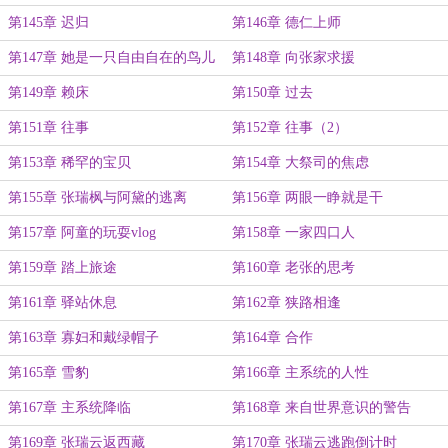
第145章 迟归
第146章 德仁上师
第147章 她是一只自由自在的鸟儿
第148章 向张家求援
第149章 赖床
第150章 过去
第151章 往事
第152章 往事（2）
第153章 稀罕的宝贝
第154章 大祭司的焦虑
第155章 张瑞枫与阿黛的逃离
第156章 两眼一睁就是干
第157章 阿童的玩耍vlog
第158章 一家四口人
第159章 踏上旅途
第160章 老张的思考
第161章 驿站休息
第162章 狭路相逢
第163章 寡妇和戴绿帽子
第164章 合作
第165章 雪豹
第166章 主系统的人性
第167章 主系统降临
第168章 来自世界意识的警告
第169章 张瑞云返西藏
第170章 张瑞云逃跑倒计时